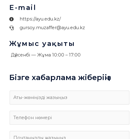
E-mail
https://ayu.edu.kz/
gursoy.muzaffer@ayu.edu.kz
Жұмыс уақыты
Дүйсенбі — Жұма 10:00 – 17:00
Бізге хабарлама жіберіңіз
А
т
ы
-
Б
ж
а
й
н
л
E