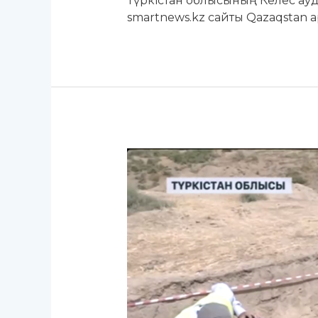
Түркістан облысының Келес ауд
smartnews.kz сайты Qazaqstan 