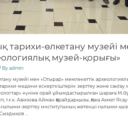
ық тарихи-өлкетану музейі 
еологиялық музей-қорығы»
/ By
admin
етану музейі мен «Отырар» мемлекеттік археологиял
тарихи-мәдени ескерткіштерін: зерттеу және сақтау
еологтар» күніне орай ұйымдастырылған шараға М.Ә
ті, т.ғ.к. Авизова Айман Қарайдарқызы, Қожа Ахмет Яс
я ғылыми-зерттеу институтының жетекші ғылыми қыз
Сыздықов …