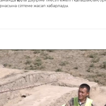
анында Қаңлы дәуіріне тиесілі ежелгі қалашықтың ор
арнасына сілтеме жасап хабарлады.