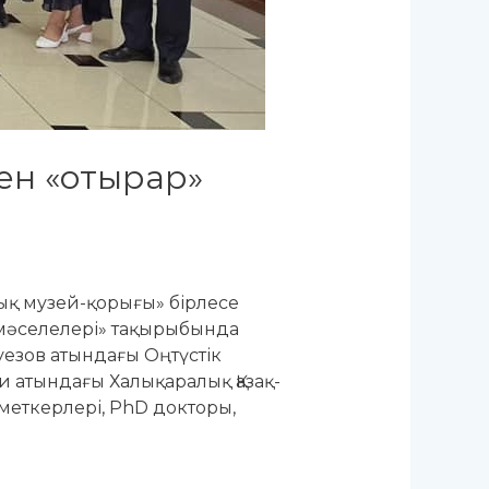
мен «отырар»
ық музей-қорығы» бірлесе
 мәселелері» тақырыбында
уезов атындағы Оңтүстік
ауи атындағы Халықаралық Қазақ-
меткерлері, PhD докторы,