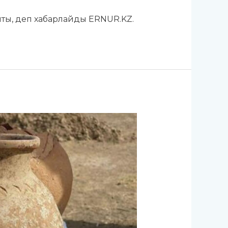
ты, деп хабарлайды ERNUR.KZ.