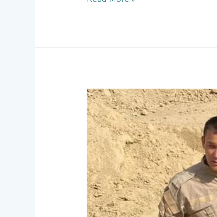
облыстық
тарихи-
өлкетану
музейі
мен
«Отырар»
мемлекеттік
археологиялық
музей-
қорығы»