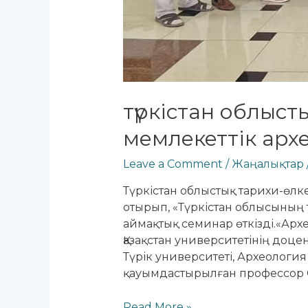
түркістан облыст
мемлекеттік арх
Leave a Comment
/
Жаңалықтар
Түркістан облыстық тарихи-өлк
отырып, «Түркістан облысының 
аймақтық семинар өткізді.«Арх
Қазақстан университетінің доцен
Түрік университеті, Археологи
қауымдастырылған профессор 
Түркістан
Read More »