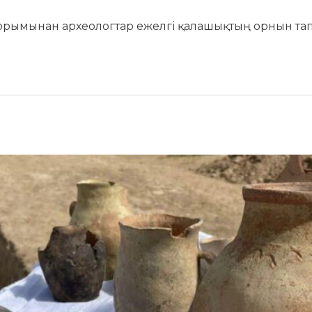
рымынан археологтар ежелгі қалашықтың орнын тап