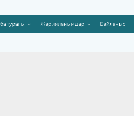
ба туралы
Жарияланымдар
Байланыс