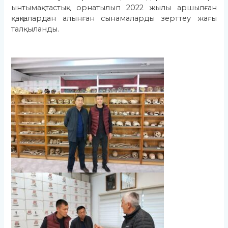
ынтымақтастық орнатылып 2022 жылы аршылған
қаңқалардан алынған сынамаларды зерттеу жағы
талқыланды.