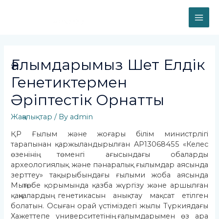
Skip
to
MAI
content
ME
Ғалымдарымыз Шет Елдік
Генетиктермен
Әріптестік Орнатты
Жаңалықтар
/ By
admin
ҚР Ғылым және жоғары білім министрлігі
тарапынан қаржыландырылған AP13068455 «Келес
өзенінің төменгі ағысындағы обаларды
археологиялық және пәнаралық ғылымдар аясында
зерттеу» тақырыбындағы ғылыми жоба аясында
Мыңтөбе қорымында қазба жүргізу және аршылған
қаңқалардың генетикасын анықтау мақсат етілген
болатын. Осыған орай үстіміздегі жылы Түркиядағы
Хажеттепе университетінің ғалымдарымен өз ара