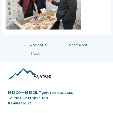
Post
←
Previous
Next Post
→
navigation
Post
161200—161205,
Түркістан қаласы,
Бекзат Саттарханов
даңғылы, 29