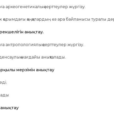
 археогенетикалық зерттеулер жүргізу.
лек қорымдағы қаңқалардың өз ара байланысы туралы 
екшелігін анықтау.
 антропологиялық зерттеулер жүргізу.
енсаулық жағдайы анықталады.
арқылы мерзімін анықтау
ді.
лады
 анықтау