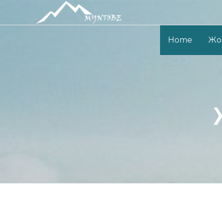
Home
Жо