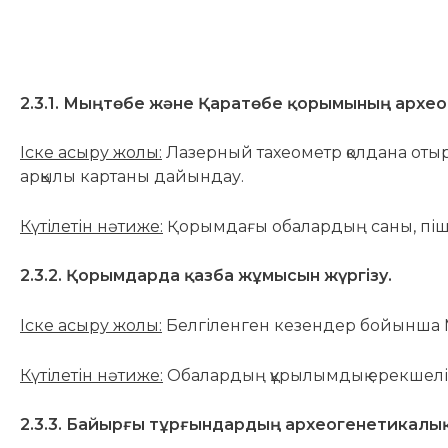
2.3.1. Мыңтөбе және Қаратөбе қорымының архе
Іске асыру жолы:
Лазерный тахеометр қолдана оты
арқылы картаны дайындау.
Күтілетін нәтиже:
Қорымдағы обалардың саны, піші
2.3.2. Қорымдарда қазба жұмысын жүргізу.
Іске асыру жолы:
Белгіленген кезендер бойынша М
Күтілетін нәтиже:
Обалардың құрылымдық ерекшелігі
2.3.3. Байырғы тұрғындардың археогенетикалы