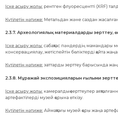
Іске асыру жолы:
рентген флуоресцентті (XRF) тал
Күтілетін нәтиже:
Метальдан және саздан жасалған з
2.3.7. Археологиялық материалдарды зерттеу, 
Іске асыру жолы:
сабақтас пәндердің мамандары ме
консервациялау, жетіспейтін бөліктерді қайта жаңа
Күтілетін нәтиже:
заттарды зерттеу барысында жаңа
2.3.8. Мұражай
экспозицияларын ғылыми зертте
Іске асыру жолы:
камералдық зерттеулер аяқталғанн
артефактілерді музей қорына өткізу.
Күтілетін нәтиже:
Аймақтағы музей қоры жаңа артеф