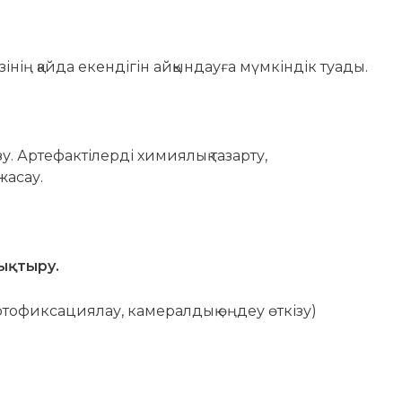
нің қайда екендігін айқындауға мүмкіндік туады.
. Артефактілерді химиялық тазарту,
жасау.
ықтыру.
отофиксациялау, камералдық өңдеу өткізу)