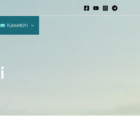
Қазақ тілі
і