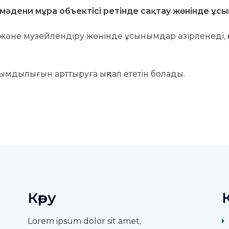
әдени мұра объектісі ретінде сақтау жөнінде ұсы
әне музейлендіру жөнінде ұсынымдар әзірленеді, қо
ымдылығын арттыруға ықпал ететін болады.
Көру
Lorem ipsum dolor sit amet,