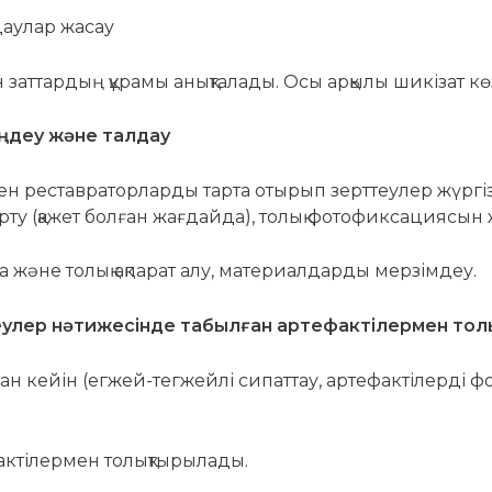
даулар жасау
аттардың құрамы анықталады. Осы арқылы шикізат көзі
өңдеу және талдау
н реставраторларды тарта отырып зерттеулер жүргізу
рту (қажет болған жағдайда), толық фотофиксациясын 
 және толық ақпарат алу, материалдарды мерзімдеу.
улер нәтижесінде табылған артефактілермен тол
ан кейін (егжей-тегжейлі сипаттау, артефактілерді ф
актілермен толықтырылады.