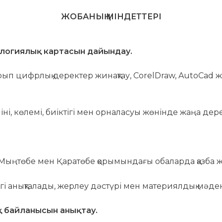
ЖОБАНЫҢ МІНДЕТТЕРІ
ологиялық картасын дайындау.
рып цифрлық деректер жинақтау, CorelDraw, AutoCad
ні, көлемі, биіктігі мен орналасуы жөнінде жаңа д
ыңтөбе мен Қаратөбе қорымындағы обаларда қазба ж
 анықталады, жерлеу дәстүрі мен материялдық мәде
қ байланысын анықтау.