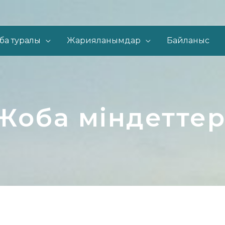
ба туралы
Жарияланымдар
Байланыс
Жоба міндеттер