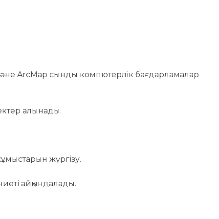
 және ArcMap сынды компютерлік бағдарламалар
еректер алынады.
ұмыстарын жүргізу.
ниеті айқындалады.