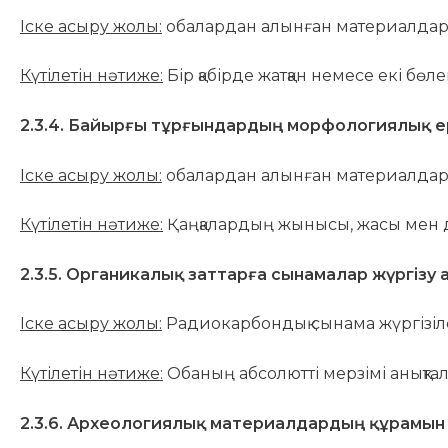
Іске асыру жолы:
обалардан алынған материалдарға
Күтілетін нәтиже:
Бір қабірде жатқан немесе екі бө
2.3.4. Байырғы тұрғындардың морфологиялық ер
Іске асыру жолы:
обалардан алынған материалдарға
Күтілетін нәтиже:
Қаңқалардың жынысы, жасы мен д
2.3.5. Органикалық заттарға сынамалар жүргізу 
Іске асыру жолы:
Радиокарбондық сынама жүргізіле
Күтілетін нәтиже:
Обаның абсолютті мерзімі анықта
2.3.6. Археологиялық материалдардың құрамын