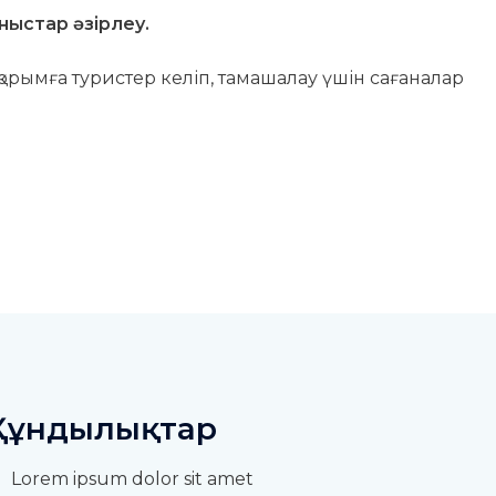
ныстар әзірлеу.
рымға туристер келіп, тамашалау үшін сағаналар
Құндылықтар
Lorem ipsum dolor sit amet