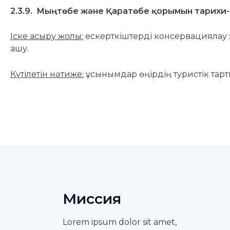
2.3.9. Мыңтөбе және Қаратөбе қорымын тарихи-м
Іске асыру жолы:
ескерткіштерді консервациялау ж
ашу.
Күтілетін нәтиже:
ұсынымдар өңірдің туристік тарт
Миссия
Lorem ipsum dolor sit amet,