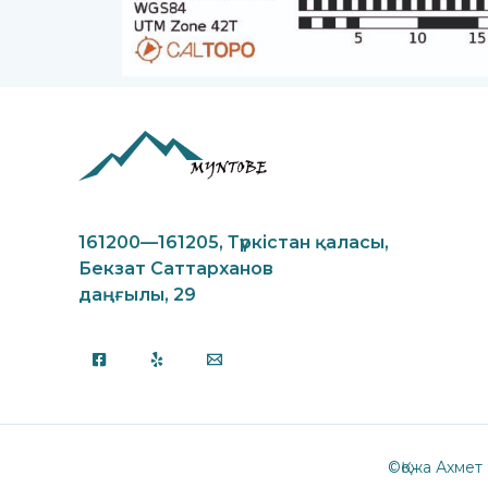
161200—161205,
Түркістан қаласы,
Бекзат Саттарханов
даңғылы, 29
©Қожа Ахмет 